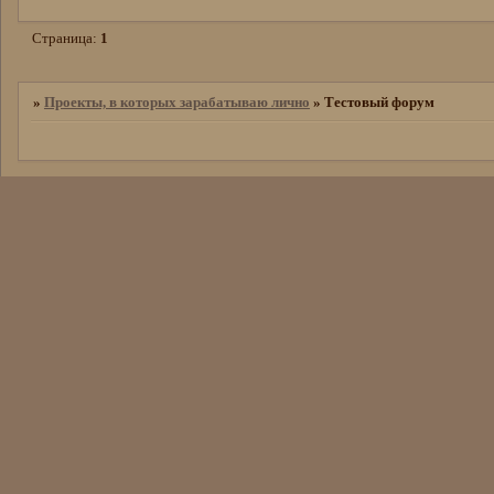
Страница:
1
»
Проекты, в которых зарабатываю лично
»
Тестовый форум